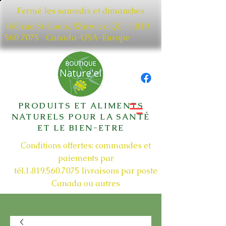
Fermé les samedis et dimanches
186 rue St-Louis, Warwick, QC​
1.819
560 7075
Canada-USA-Europe
PRODUITS ET ALIMENTS
NATURELS POUR LA SANTÉ
ET LE BIEN-ETRE
Conditions offertes: commandes et
paiements par
tél.1.819.560.7075
livraisons par poste
Canada ou autres