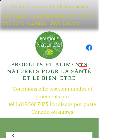
Fermé les samedis et dimanches
186 rue St-Louis, Warwick, QC​
1.819
560 7075
Canada-USA-Europe
PRODUITS ET ALIMENTS
NATURELS POUR LA SANTÉ
ET LE BIEN-ETRE
Conditions offertes: commandes et
paiements par
tél.1.819.560.7075
livraisons par poste
Canada ou autres