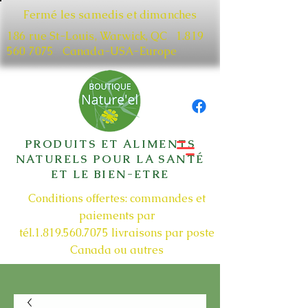
Fermé les samedis et dimanches
186 rue St-Louis, Warwick, QC​
1.819
560 7075
Canada-USA-Europe
PRODUITS ET ALIMENTS
NATURELS POUR LA SANTÉ
ET LE BIEN-ETRE
Conditions offertes: commandes et
paiements par
tél.1.819.560.7075
livraisons par poste
Canada ou autres