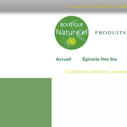
Fermé les samedis et di
PRODUITS
Accueil
Épicerie fine bio
Conditions offertes: comman