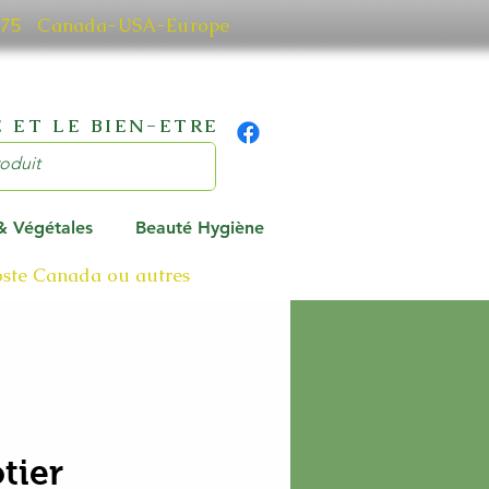
0 7075 Canada-USA-Europe
 ET LE BIEN-ETRE
 & Végétales
Beauté Hygiène
poste Canada ou autres
tier