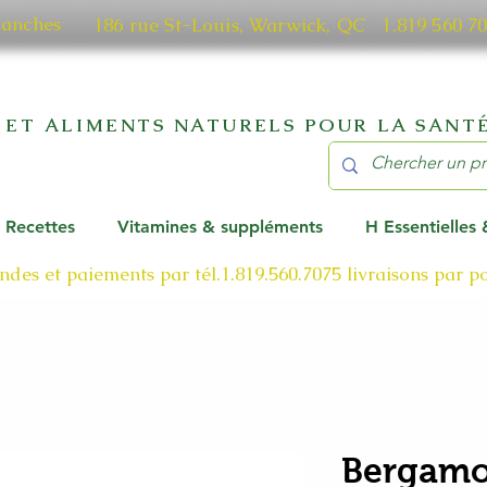
manches
186 rue St-Louis, Warwick, QC​ 1.819 56
 ET ALIMENTS NATURELS POUR LA SANTÉ
Recettes
Vitamines & suppléments
H Essentielles
des et paiements par tél.1.819.560.7075
livraisons par 
Bergamo