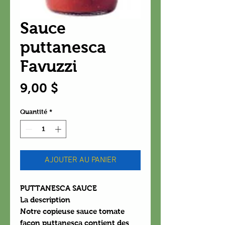
Sauce
puttanesca
Favuzzi
Prix
9,00 $
Quantité
*
AJOUTER AU PANIER
PUTTANESCA SAUCE
La description
Notre copieuse sauce tomate
façon puttanesca contient des