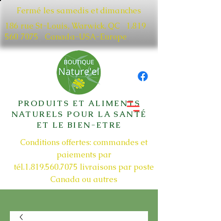
Fermé les samedis et dimanches
186 rue St-Louis, Warwick, QC​
1.819
560 7075
Canada-USA-Europe
PRODUITS ET ALIMENTS
NATURELS POUR LA SANTÉ
ET LE BIEN-ETRE
Conditions offertes: commandes et
paiements par
tél.1.819.560.7075
livraisons par poste
Canada ou autres