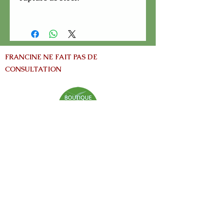
FRANCINE NE FAIT PAS DE
CONSULTATION
info@nature-el.com
HEURES D'OUVERTURE
Warwick​
Lun - Ven: 9h-17h
Samedi: Fermé
Dimanche: Fermé