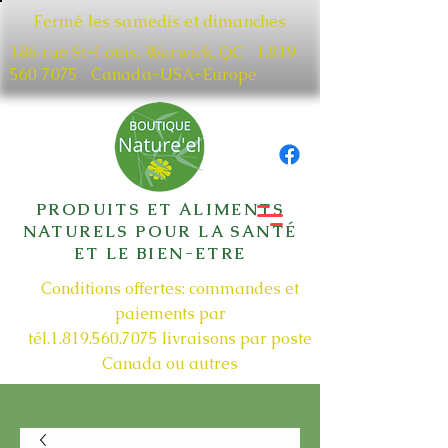
Fermé les samedis et dimanches
186 rue St-Louis, Warwick, QC​
1.819
560 7075
Canada-USA-Europe
PRODUITS ET ALIMENTS
NATURELS POUR LA SANTÉ
ET LE BIEN-ETRE
Conditions offertes: commandes et
paiements par
tél.1.819.560.7075
livraisons par poste
Canada ou autres