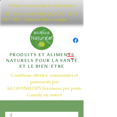
Fermé les samedis et dimanches
186 rue St-Louis, Warwick, QC​
1.819
560 7075
Canada-USA-Europe
PRODUITS ET ALIMENTS
NATURELS POUR LA SANTÉ
ET LE BIEN-ETRE
Conditions offertes: commandes et
paiements par
tél.1.819.560.7075
livraisons par poste
Canada ou autres