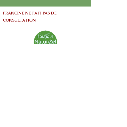
FRANCINE NE FAIT PAS DE
CONSULTATION
info@nature-el.com
HEURES D'OUVERTURE
Warwick​
Lun - Ven: 9h-17h
Samedi: Fermé
Dimanche: Fermé
Avertissement:
Les informations contenues dans ce site Web
sont fournies à titre informatives seulement
et ne vise pas à remplacer les conseils fournis