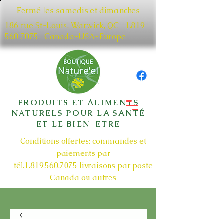
Fermé les samedis et dimanches
186 rue St-Louis, Warwick, QC​
1.819
560 7075
Canada-USA-Europe
PRODUITS ET ALIMENTS
NATURELS POUR LA SANTÉ
ET LE BIEN-ETRE
Conditions offertes: commandes et
paiements par
tél.1.819.560.7075
livraisons par poste
Canada ou autres