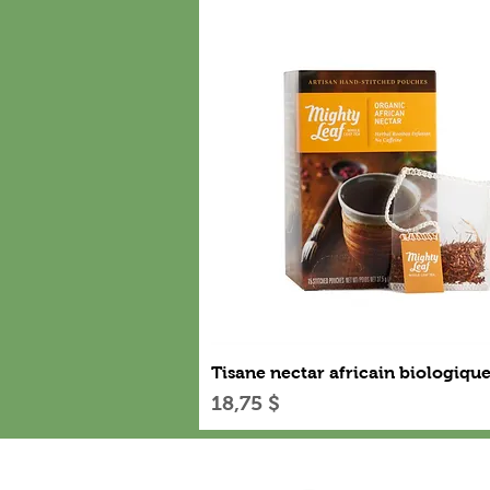
Aperçu rapide
Tisane nectar africain biologiqu
Prix
18,75 $