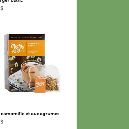
rger blanc
 $
Aperçu rapide
 camomille et aux agrumes
 $