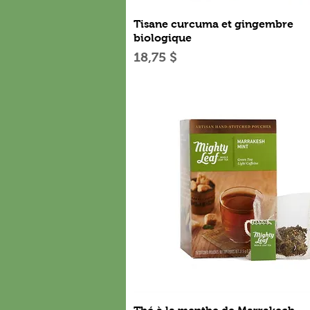
Aperçu rapide
Tisane curcuma et gingembre
biologique
Prix
18,75 $
Aperçu rapide