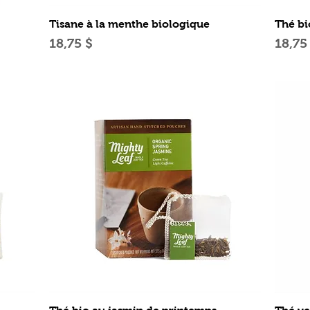
Aperçu rapide
Tisane à la menthe biologique
Thé bi
Prix
Prix
18,75 $
18,75
Aperçu rapide