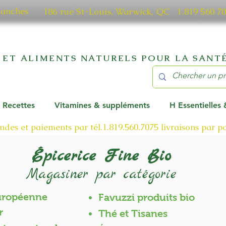
manches
186 rue St-Louis, Warwick, QC​ 1.819 56
 ET ALIMENTS NATURELS POUR LA SANTÉ
Recettes
Vitamines & suppléments
H Essentielles
des et paiements par tél.1.819.560.7075
livraisons par 
Épicerice Fine Bio
Magasiner par catégorie
uropéenne
Favuzzi produits bio
r
Thé et Tisanes