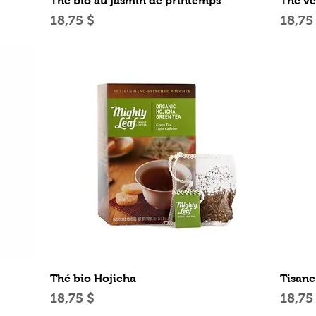
Thé bio au jasmin de printemps
Thé ve
Prix
Prix
18,75 $
18,75
Aperçu rapide
Thé bio Hojicha
Tisane
Prix
Prix
18,75 $
18,75