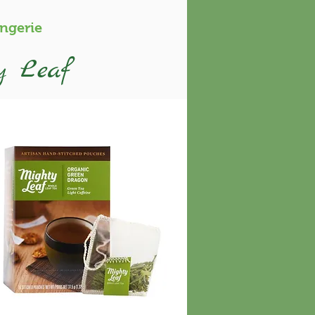
angerie
y Leaf