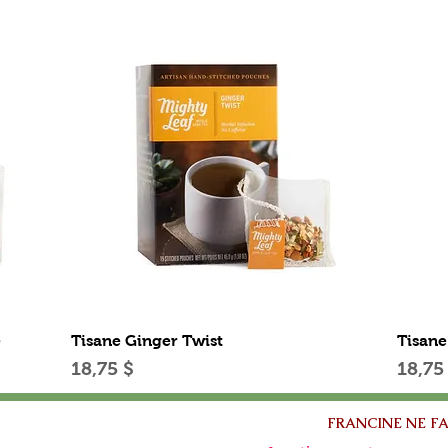
Aperçu rapide
e
Tisane Ginger Twist
Tisane
Prix
Prix
18,75 $
18,75
FRANCINE NE FA